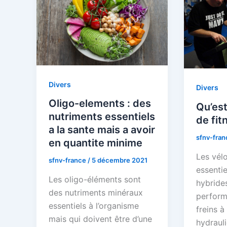
Divers
Divers
Oligo-elements : des
Qu’est
nutriments essentiels
de fit
a la sante mais a avoir
sfnv-fra
en quantite minime
Les vélo
sfnv-france
/
5 décembre 2021
essenti
Les oligo-éléments sont
hybrides
des nutriments minéraux
perform
essentiels à l’organisme
freins à
mais qui doivent être d’une
hydraul