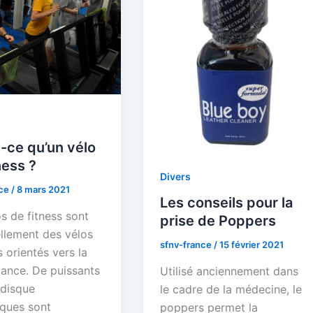
-ce qu’un vélo
ness ?
Divers
nce
/
8 mars 2021
Les conseils pour la
s de fitness sont
prise de Poppers
ellement des vélos
sfnv-france
/
15 février 2021
 orientés vers la
ance. De puissants
Utilisé anciennement dans
 disque
le cadre de la médecine, le
iques sont
poppers permet la