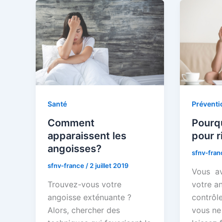
Santé
Préventi
Comment
Pourqu
apparaissent les
pour r
angoisses?
sfnv-fra
sfnv-france
/
2 juillet 2019
Vous av
Trouvez-vous votre
votre a
angoisse exténuante ?
contrôle
Alors, chercher des
vous ne